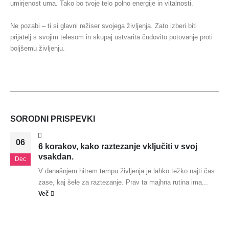
umirjenost uma. Tako bo tvoje telo polno energije in vitalnosti.
Ne pozabi – ti si glavni režiser svojega življenja. Zato izberi biti
prijatelj s svojim telesom in skupaj ustvarita čudovito potovanje proti
boljšemu življenju.
SORODNI
PRISPEVKI
06
6 korakov, kako raztezanje vključiti v svoj
vsakdan.
Dec
V današnjem hitrem tempu življenja je lahko težko najti čas
zase, kaj šele za raztezanje. Prav ta majhna rutina ima...
Več