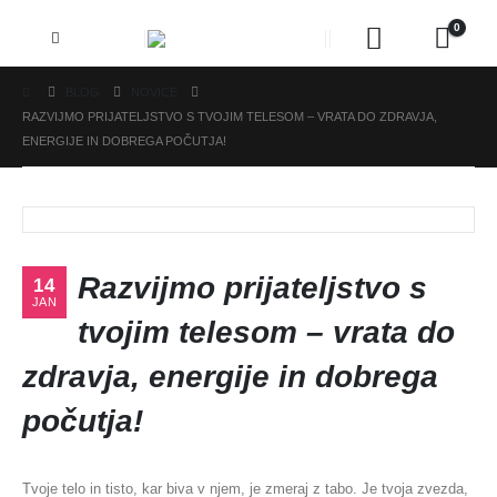
0
BLOG
NOVICE
RAZVIJMO PRIJATELJSTVO S TVOJIM TELESOM – VRATA DO ZDRAVJA,
ENERGIJE IN DOBREGA POČUTJA!
Razvijmo prijateljstvo s
14
JAN
tvojim telesom – vrata do
zdravja, energije in dobrega
počutja!
Tvoje telo in tisto, kar biva v njem, je zmeraj z tabo. Je tvoja zvezda,