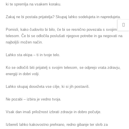
ki te spremlja na vsakem koraku.
Zakaj ne bi postala prijatelja? Skupaj lahko sodelujeta in napredujeta.
Pomisli, kako čudovito bi bilo, če bi se resnično povezala s svojim
telesom. Če bi se odločila poslušati njegove potrebe in ga negovati na
najboljši možen način.
Lahko sta ekipa – ti in tvoje telo.
Ko se odločiš biti prijatelj s svojim telesom, se odprejo vrata zdravju,
energiji in dobri volji.
Lahko skupaj dosežeta vse cilje, ki si jih postaviš.
Ne pozabi – izbira je vedno tvoja.
Vsak dan imaš priložnost izbrati zdravje in dobro počutje.
Izbereš lahko kakovostno prehrano, redno gibanje ter skrb za