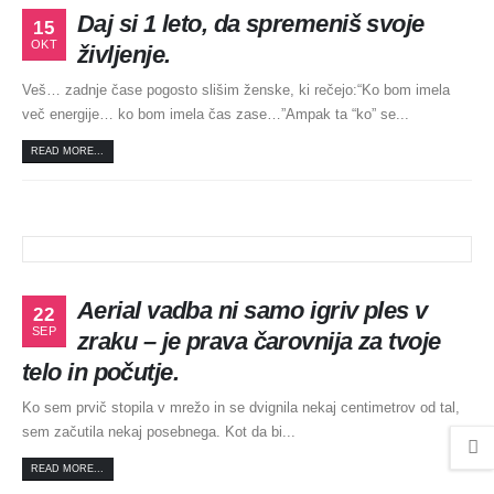
Daj si 1 leto, da spremeniš svoje
15
OKT
življenje.
Veš… zadnje čase pogosto slišim ženske, ki rečejo:“Ko bom imela
več energije… ko bom imela čas zase…”Ampak ta “ko” se...
READ MORE...
Aerial vadba ni samo igriv ples v
22
SEP
zraku – je prava čarovnija za tvoje
telo in počutje.
Ko sem prvič stopila v mrežo in se dvignila nekaj centimetrov od tal,
sem začutila nekaj posebnega. Kot da bi...
READ MORE...