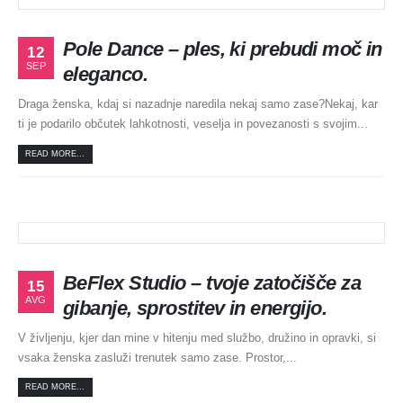
Pole Dance – ples, ki prebudi moč in
12
SEP
eleganco.
Draga ženska, kdaj si nazadnje naredila nekaj samo zase?Nekaj, kar
ti je podarilo občutek lahkotnosti, veselja in povezanosti s svojim...
READ MORE...
BeFlex Studio – tvoje zatočišče za
15
AVG
gibanje, sprostitev in energijo.
V življenju, kjer dan mine v hitenju med službo, družino in opravki, si
vsaka ženska zasluži trenutek samo zase. Prostor,...
READ MORE...