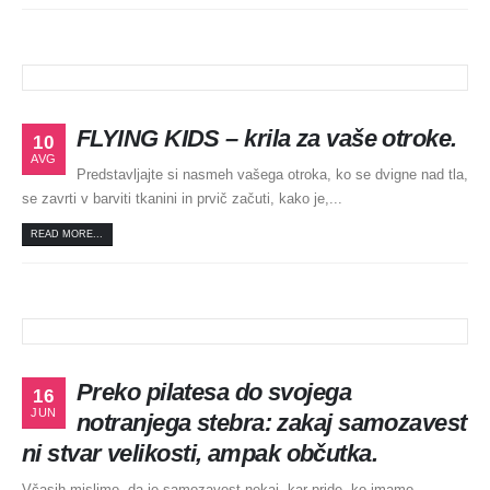
FLYING KIDS – krila za vaše otroke.
10
AVG
Predstavljajte si nasmeh vašega otroka, ko se dvigne nad tla,
se zavrti v barviti tkanini in prvič začuti, kako je,...
READ MORE...
Preko pilatesa do svojega
16
JUN
notranjega stebra: zakaj samozavest
ni stvar velikosti, ampak občutka.
Včasih mislimo, da je samozavest nekaj, kar pride, ko imamo