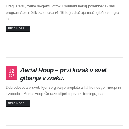
Dragi starši, želite svojemu otroku ponuditi nekaj posebnega?Naš
program Aerial Silk za otroke (4–16 let) združuje moč, gibčnost, igro
in...
READ MORE...
Aerial Hoop – prvi korak v svet
12
SEP
gibanja v zraku.
Dobrodošel/a v svet, kjer se gibanje prepleta z lahkotnostjo, močjo in
svobodo – Aerial Hoop.Če razmišljaš o prvem treningu, naj...
READ MORE...