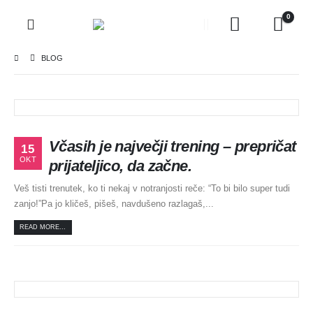
0
BLOG
Včasih je največji trening – prepričat
15
OKT
prijateljico, da začne.
Veš tisti trenutek, ko ti nekaj v notranjosti reče: “To bi bilo super tudi
zanjo!”Pa jo kličeš, pišeš, navdušeno razlagaš,...
READ MORE...