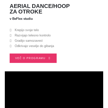
AERIAL
DANCE/HOOP
ZA OTROKE
v BeFlex studiu
Krepijo svoje telo
Razvijajo telesno kontrolo
Gradijo samozavest
Odkrivajo veselje do gibanja
VEČ O PROGRAMU