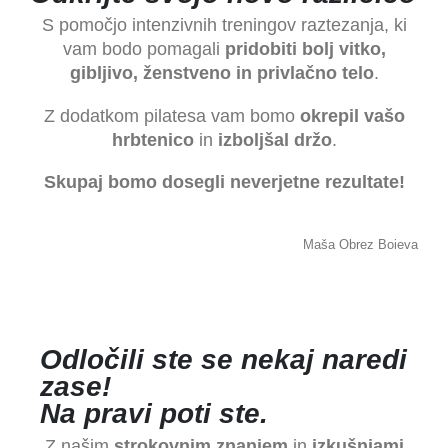
S pomočjo intenzivnih treningov raztezanja, ki
vam bodo pomagali
pridobiti bolj vitko,
gibljivo, ženstveno in privlačno telo
.
Z dodatkom pilatesa vam bomo
okrepil vašo
hrbtenico
in
izboljšal držo
.
Skupaj bomo dosegli neverjetne rezultate!
Maša Obrez Boieva
Odločili ste se nekaj naredi
zase!
Na pravi poti ste.
Z našim
strokovnim znanjem
in
izkušnjami