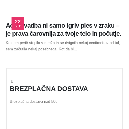
22
Aerial vadba ni samo igriv ples v zraku –
SEP
je prava čarovnija za tvoje telo in počutje.
Ko sem prvič stopila v mrežo in se dvignila nekaj centimetrov od tal,
sem začutila nekaj posebnega. Kot da bi...
BREZPLAČNA DOSTAVA
Brezplačna dostava nad 50€
N