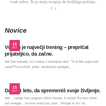
vsak teden. To je moja terapija do boljšega počutja.
T. J.
Novice
15
Včasih je največji trening – prepričat
OKT
prijateljico, da začne.
Veš tisti trenutek, ko ti nekaj v notranjosti reče: “To bi bilo super tudi
zanjo!”Pa jo kličeš, pišeš, navdušeno razlagaš,...
15
Daj si 1 leto, da spremeniš svoje življenje.
OKT
Veš… zadnje čase pogosto slišim ženske, ki rečejo:“Ko bom imela
več energije… ko bom imela čas zase…”Ampak ta “ko” se...