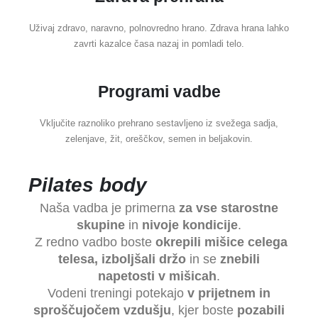
Uživaj zdravo, naravno, polnovredno hrano. Zdrava hrana lahko
zavrti kazalce časa nazaj in pomladi telo.
Programi vadbe
Vključite raznoliko prehrano sestavljeno iz svežega sadja,
zelenjave, žit, oreščkov, semen in beljakovin.
Pilates body
Naša vadba je primerna
za vse starostne
skupine
in
nivoje kondicije
.
Z redno vadbo boste
okrepili mišice celega
telesa, izboljšali držo
in se
znebili
napetosti v mišicah
.
Vodeni treningi potekajo
v prijetnem in
sproščujočem vzdušju
, kjer boste
pozabili