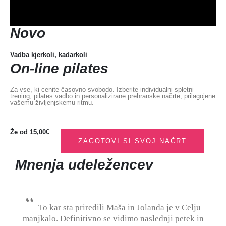
Novo
Vadba kjerkoli, kadarkoli
On-line pilates
Za vse, ki cenite časovno svobodo. Izberite individualni spletni
trening, pilates vadbo in personalizirane prehranske načrte, prilagojene
vašemu življenjskemu ritmu.
Že od
15,00€
ZAGOTOVI SI SVOJ NAČRT
Mnenja udeležencev
To kar sta priredili Maša in Jolanda je v Celju
manjkalo. Definitivno se vidimo naslednji petek in
g.J