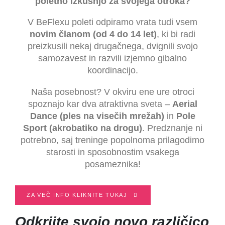
poletno izkušnjo za svojega otroka?
V BeFlexu poleti odpiramo vrata tudi vsem
novim članom (od 4 do 14 let)
, ki bi radi
preizkusili nekaj drugačnega, dvignili svojo
samozavest in razvili izjemno gibalno
koordinacijo.
Naša posebnost? V okviru ene ure otroci
spoznajo kar dva atraktivna sveta –
Aerial
Dance (ples na visečih mrežah)
in
Pole
Sport (akrobatiko na drogu)
. Predznanje ni
potrebno, saj treninge popolnoma prilagodimo
starosti in sposobnostim vsakega
posameznika!
ZA VEČ INFO KLIKNITE TUKAJ
Odkrijte svojo novo različico