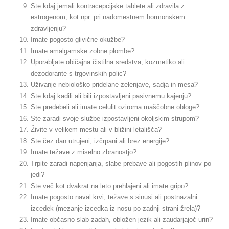
Ste kdaj jemali kontracepcijske tablete ali zdravila z
estrogenom, kot npr. pri nadomestnem hormonskem
zdravljenju?
Imate pogosto glivične okužbe?
Imate amalgamske zobne plombe?
Uporabljate običajna čistilna sredstva, kozmetiko ali
dezodorante s trgovinskih polic?
Uživanje nebiološko pridelane zelenjave, sadja in mesa?
Ste kdaj kadili ali bili izpostavljeni pasivnemu kajenju?
Ste predebeli ali imate celulit oziroma maščobne obloge?
Ste zaradi svoje službe izpostavljeni okoljskim strupom?
Živite v velikem mestu ali v bližini letališča?
Ste čez dan utrujeni, izčrpani ali brez energije?
Imate težave z miselno zbranostjo?
Trpite zaradi napenjanja, slabe prebave ali pogostih plinov po
jedi?
Ste več kot dvakrat na leto prehlajeni ali imate gripo?
Imate pogosto naval krvi, težave s sinusi ali postnazalni
izcedek (mezanje izcedka iz nosu po zadnji strani žrela)?
Imate občasno slab zadah, obložen jezik ali zaudarjajoč urin?