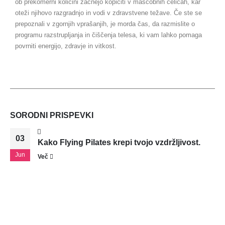
ob prekomerni količini začnejo kopičiti v maščobnih celicah, kar
oteži njihovo razgradnjo in vodi v zdravstvene težave. Če ste se
prepoznali v zgornjih vprašanjih, je morda čas, da razmislite o
programu razstrupljanja in čiščenja telesa, ki vam lahko pomaga
povrniti energijo, zdravje in vitkost.
SORODNI
PRISPEVKI
03
Kako Flying Pilates krepi tvojo vzdržljivost.
Jun
Več