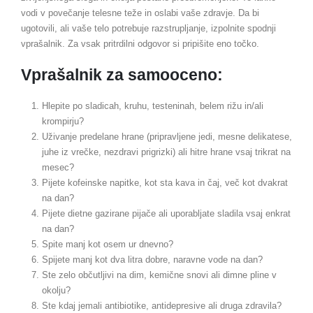
vodi v povečanje telesne teže in oslabi vaše zdravje. Da bi
ugotovili, ali vaše telo potrebuje razstrupljanje, izpolnite spodnji
vprašalnik. Za vsak pritrdilni odgovor si pripišite eno točko.
Vprašalnik za samooceno:
Hlepite po sladicah, kruhu, testeninah, belem rižu in/ali
krompirju?
Uživanje predelane hrane (pripravljene jedi, mesne delikatese,
juhe iz vrečke, nezdravi prigrizki) ali hitre hrane vsaj trikrat na
mesec?
Pijete kofeinske napitke, kot sta kava in čaj, več kot dvakrat
na dan?
Pijete dietne gazirane pijače ali uporabljate sladila vsaj enkrat
na dan?
Spite manj kot osem ur dnevno?
Spijete manj kot dva litra dobre, naravne vode na dan?
Ste zelo občutljivi na dim, kemične snovi ali dimne pline v
okolju?
Ste kdaj jemali antibiotike, antidepresive ali druga zdravila?