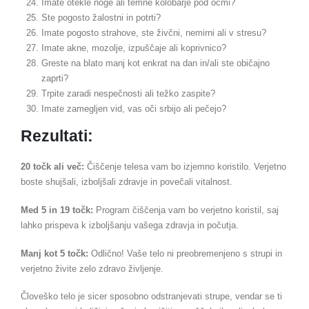
Imate otekle noge ali temne kolobarje pod očmi?
Ste pogosto žalostni in potrti?
Imate pogosto strahove, ste živčni, nemirni ali v stresu?
Imate akne, mozolje, izpuščaje ali koprivnico?
Greste na blato manj kot enkrat na dan in/ali ste običajno
zaprti?
Trpite zaradi nespečnosti ali težko zaspite?
Imate zamegljen vid, vas oči srbijo ali pečejo?
Rezultati:
20 točk ali več:
Čiščenje telesa vam bo izjemno koristilo. Verjetno
boste shujšali, izboljšali zdravje in povečali vitalnost.
Med 5 in 19 točk:
Program čiščenja vam bo verjetno koristil, saj
lahko prispeva k izboljšanju vašega zdravja in počutja.
Manj kot 5 točk:
Odlično! Vaše telo ni preobremenjeno s strupi in
verjetno živite zelo zdravo življenje.
Človeško telo je sicer sposobno odstranjevati strupe, vendar se ti