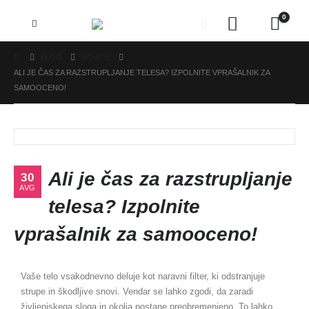
0
BLOG
NOVICE
ALI JE ČAS ZA RAZSTRUPLJANJE TELESA? IZPOLNITE VPRAŠALNIK ZA
SAMOOCENO!
Ali je čas za razstrupljanje
30
AVG
telesa? Izpolnite
vprašalnik za samooceno!
Vaše telo vsakodnevno deluje kot naravni filter, ki odstranjuje
strupe in škodljive snovi. Vendar se lahko zgodi, da zaradi
življenjskega sloga in okolja postane preobremenjeno. To lahko