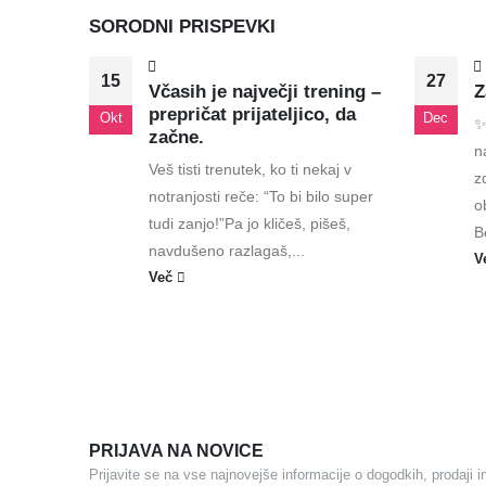
SORODNI
PRISPEVKI
15
27
Včasih je največji trening –
Z
prepričat prijateljico, da
Okt
Dec
✨
začne.
n
Veš tisti trenutek, ko ti nekaj v
z
notranjosti reče: “To bi bilo super
o
tudi zanjo!”Pa jo kličeš, pišeš,
B
navdušeno razlagaš,...
V
Več
PRIJAVA NA NOVICE
Prijavite se na vse najnovejše informacije o dogodkih, prodaji i