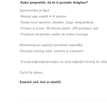
Kako preprečiti, da bi ti postalo dolgčas?
Sprememba je ključ:
Menjaj vaje vsakih 4–6 tednov.
Dodaj novo opremo: elastike, žoge, ekspanderje.
Postavi si izzive: 30-dnevni plank, 100 počepov, ipd.
Preizkusi skupinske vadbe ali online treninge.
Monotonija je največji sovražnik napredka.
Ohranjaj trening svež, zanimiv in zabaven!
Si pripravljena/pripravljen na svoj najboljši trening do zda
Začni že danes.
Zmoreš več, kot si misliš!