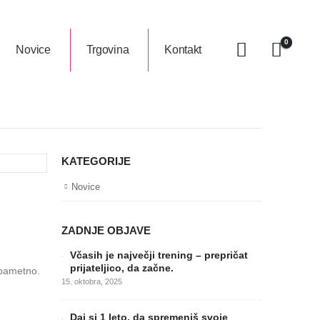
0
Novice
Trgovina
Kontakt
KATEGORIJE
Novice
ZADNJE OBJAVE
Včasih je največji trening – prepričat
prijateljico, da začne.
 pametno.
15. oktobra, 2025
Daj si 1 leto, da spremeniš svoje