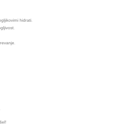
jikovimi hidrati.
ljivost.
krevanje.
.
šel!