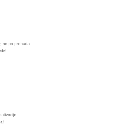
:
v, ne pa prehuda.
elo!
motivacije.
da!