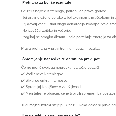
Prehrana za boljše rezultate
Če želiš največ iz treninga, potrebuješ pravo gorivo:
Jej uravnotežene obroke z beljakovinami, maščobami in ogl
Pij dovolj vode – tudi blaga dehidracija zmanjša tvojo zmog
Ne izpuščaj zajtrka in večerje.
Izogibaj se strogim dietam – telo potrebuje energijo za o
Prava prehrana + pravi trening = opazni rezultati.
Spremljanje napredka te ohrani na pravi poti
Če ne meriš svojega napredka, ga težje opaziš!
✔️ Vodi dnevnik treningov.
✔️ Slikaj se enkrat na mesec.
✔️ Spremljaj izboljšave v vzdržljivosti.
✔️ Meri telesne obsege, če je tvoj cilj sprememba postave
Tudi majhni koraki štejejo. Opazuj, kako daleč si prišla/pri
Kaj narediti, ko motivacija pade?