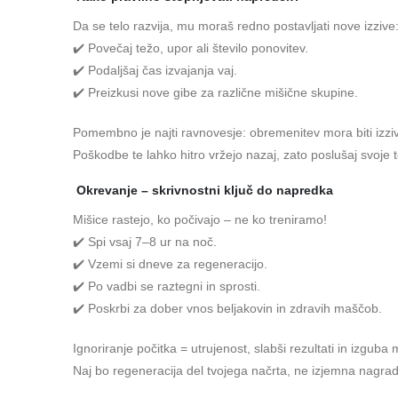
Da se telo razvija, mu moraš redno postavljati nove izzive
✔️ Povečaj težo, upor ali število ponovitev.
✔️ Podaljšaj čas izvajanja vaj.
✔️ Preizkusi nove gibe za različne mišične skupine.
Pomembno je najti ravnovesje: obremenitev mora biti izzi
Poškodbe te lahko hitro vržejo nazaj, zato poslušaj svoje t
Okrevanje – skrivnostni ključ do napredka
Mišice rastejo, ko počivajo – ne ko treniramo!
✔️ Spi vsaj 7–8 ur na noč.
✔️ Vzemi si dneve za regeneracijo.
✔️ Po vadbi se raztegni in sprosti.
✔️ Poskrbi za dober vnos beljakovin in zdravih maščob.
Ignoriranje počitka = utrujenost, slabši rezultati in izguba 
Naj bo regeneracija del tvojega načrta, ne izjemna nagra