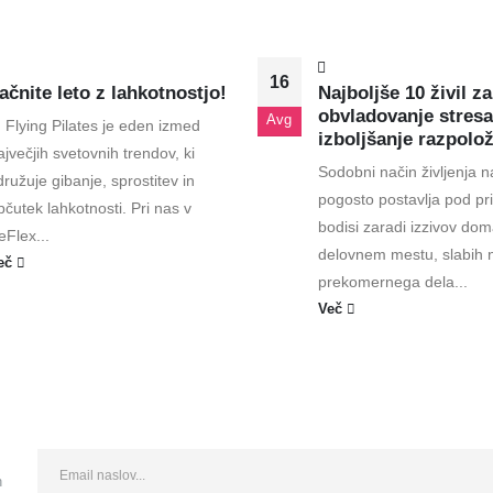
16
ačnite leto z lahkotnostjo!
Najboljše 10 živil za
obvladovanje stresa
Avg
 Flying Pilates je eden izmed
izboljšanje razpolo
ajvečjih svetovnih trendov, ki
Sodobni način življenja n
družuje gibanje, sprostitev in
pogosto postavlja pod prit
bčutek lahkotnosti. Pri nas v
bodisi zaradi izzivov dom
eFlex...
delovnem mestu, slabih 
eč
prekomernega dela...
Več
n