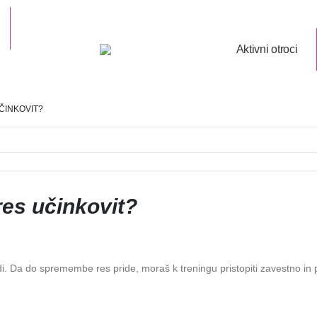
Aktivni otroci
ČINKOVIT?
res učinkovit?
di. Da do spremembe res pride, moraš k treningu pristopiti zavestno in