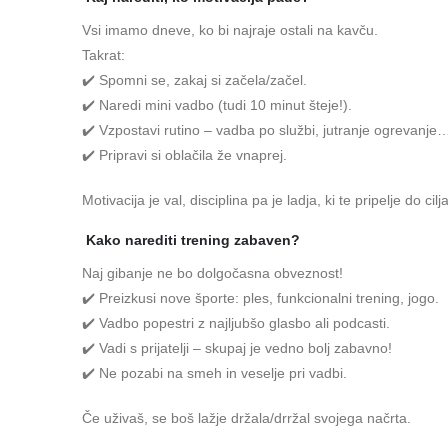
Vsi imamo dneve, ko bi najraje ostali na kavču.
Takrat:
✔️ Spomni se, zakaj si začela/začel.
✔️ Naredi mini vadbo (tudi 10 minut šteje!).
✔️ Vzpostavi rutino – vadba po službi, jutranje ogrevanje
✔️ Pripravi si oblačila že vnaprej.
Motivacija je val, disciplina pa je ladja, ki te pripelje do cilj
Kako narediti trening zabaven?
Naj gibanje ne bo dolgočasna obveznost!
✔️ Preizkusi nove športe: ples, funkcionalni trening, jogo.
✔️ Vadbo popestri z najljubšo glasbo ali podcasti.
✔️ Vadi s prijatelji – skupaj je vedno bolj zabavno!
✔️ Ne pozabi na smeh in veselje pri vadbi.
Če uživaš, se boš lažje držala/drržal svojega načrta.