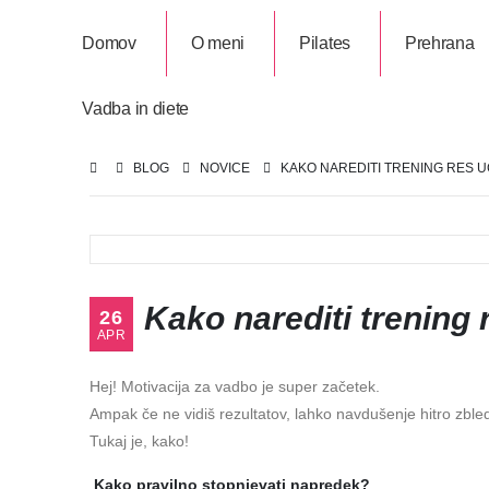
Domov
O meni
Pilates
Prehrana
Vadba in diete
BLOG
NOVICE
KAKO NAREDITI TRENING RES U
Kako narediti trening 
26
APR
Hej! Motivacija za vadbo je super začetek.
Ampak če ne vidiš rezultatov, lahko navdušenje hitro zble
Tukaj je, kako!
Kako pravilno stopnjevati napredek?