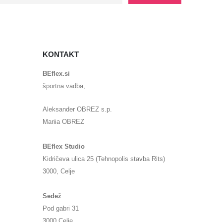
KONTAKT
BEflex.si
športna vadba,
Aleksander OBREZ s.p.
Mariia OBREZ
BEflex Studio
Kidričeva ulica 25 (Tehnopolis stavba Rits)
3000, Celje
Sedež
Pod gabri 31
3000 Celje