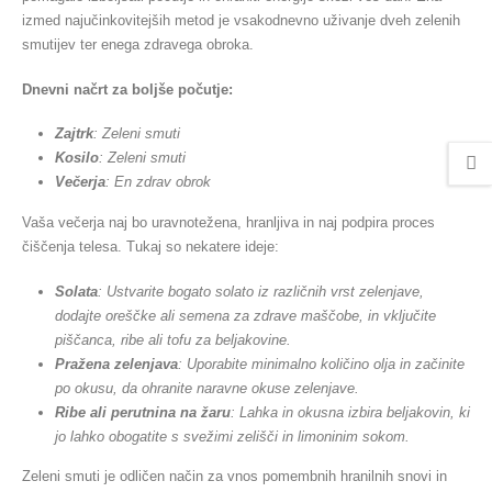
izmed najučinkovitejših metod je vsakodnevno uživanje dveh zelenih
smutijev ter enega zdravega obroka.
Dnevni načrt za boljše počutje:
Zajtrk
: Zeleni smuti
Kosilo
: Zeleni smuti
Večerja
: En zdrav obrok
Vaša večerja naj bo uravnotežena, hranljiva in naj podpira proces
čiščenja telesa. Tukaj so nekatere ideje:
Solata
: Ustvarite bogato solato iz različnih vrst zelenjave,
dodajte oreščke ali semena za zdrave maščobe, in vključite
piščanca, ribe ali tofu za beljakovine.
Pražena zelenjava
: Uporabite minimalno količino olja in začinite
po okusu, da ohranite naravne okuse zelenjave.
Ribe ali perutnina na žaru
: Lahka in okusna izbira beljakovin, ki
jo lahko obogatite s svežimi zelišči in limoninim sokom.
Zeleni smuti je odličen način za vnos pomembnih hranilnih snovi in