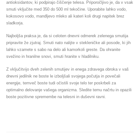
antioksidantov, ki podpirajo čiščenje telesa. Priporočljivo je, da v vsak
smuti vključite med 350 do 500 ml tekočine. Uporabite lahko vodo,
kokosovo vodo, mandljevo mleko ali kateri koli drugi napitek brez
sladkorja.
Najboljša praksa je, da si celoten dnevni odmerek zelenega smutija
pripravite že zjutraj. Smuti nato nalijte v stekleničke ali posode, ki jih
lahko vzamete s sabo na delo ali kamorkoli greste. Da ohranite
svežino in hranilne snovi, smuti hranite v hladilniku.
Z vključitvijo dveh zelenih smutijev in enega zdravega obroka v vaš
dnevni jedilnik ne boste le izboljšali svojega počutja in povečali
energije, temveč boste tudi očistili svoje telo ter poskrbeli za
optimalno delovanje vašega organizma. Sledite temu načrtu in opazili
boste pozitivne spremembe na telesni in duševni ravni.