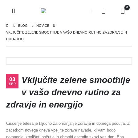
0
BLOG
NOVICE
VKLJUČITE ZELENE SMOOTHIJE V VAŠO DNEVNO RUTINO ZA ZDRAVJE IN
ENERGIJO
Vključite zelene smoothije
03
SEP
v vašo dnevno rutino za
zdravje in energijo
Čiščenje telesa je ključno za ohranjanje zdravja in dobrega počutja. Z
začetkom novega dneva vpeljite zdrave navade, ki vam bodo
pomagale izboljšati počutje in ohraniti energijo skozi ves dan. Ena