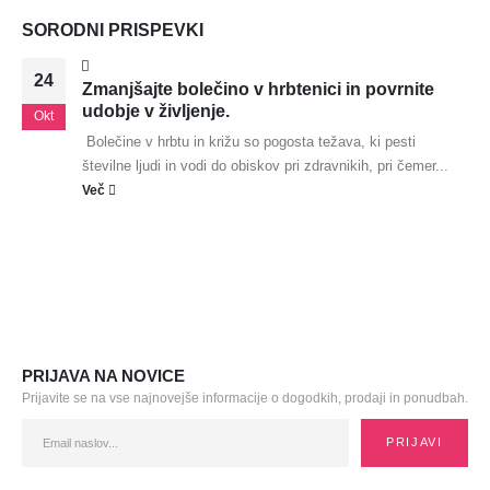
SORODNI
PRISPEVKI
24
Zmanjšajte bolečino v hrbtenici in povrnite
udobje v življenje.
Okt
Bolečine v hrbtu in križu so pogosta težava, ki pesti
številne ljudi in vodi do obiskov pri zdravnikih, pri čemer...
Več
PRIJAVA NA NOVICE
Prijavite se na vse najnovejše informacije o dogodkih, prodaji in ponudbah.