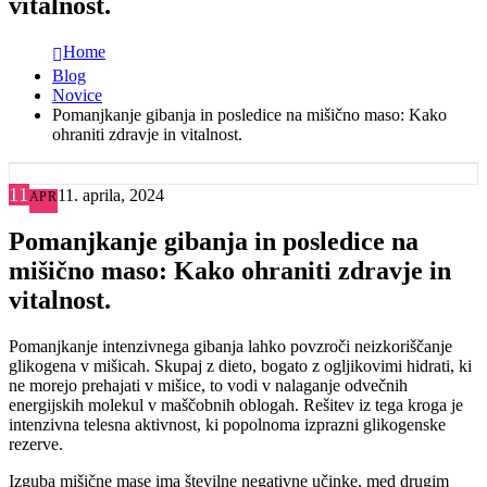
vitalnost.
Home
Blog
Novice
Pomanjkanje gibanja in posledice na mišično maso: Kako
ohraniti zdravje in vitalnost.
11
11. aprila, 2024
APR
Pomanjkanje gibanja in posledice na
mišično maso: Kako ohraniti zdravje in
vitalnost.
Pomanjkanje intenzivnega gibanja lahko povzroči neizkoriščanje
glikogena v mišicah. Skupaj z dieto, bogato z ogljikovimi hidrati, ki
ne morejo prehajati v mišice, to vodi v nalaganje odvečnih
energijskih molekul v maščobnih oblogah. Rešitev iz tega kroga je
intenzivna telesna aktivnost, ki popolnoma izprazni glikogenske
rezerve.
Izguba mišične mase ima številne negativne učinke, med drugim