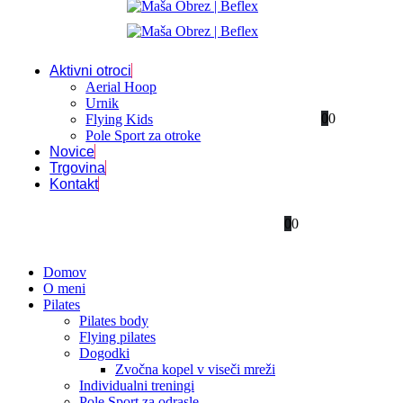
Aktivni otroci
Aerial Hoop
Urnik
0
0
Flying Kids
Pole Sport za otroke
Novice
Trgovina
Kontakt
0
0
Domov
O meni
Pilates
Pilates body
Flying pilates
Dogodki
Zvočna kopel v viseči mreži
Individualni treningi
Pole Sport za odrasle