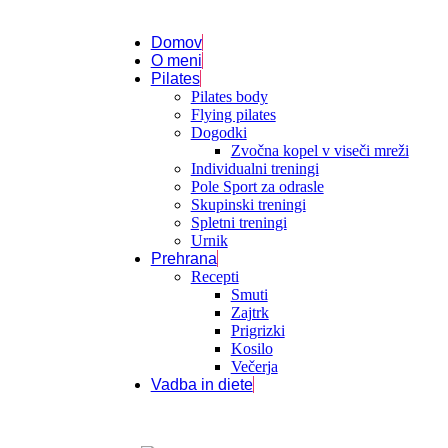
Domov
O meni
Pilates
Pilates body
Flying pilates
Dogodki
Zvočna kopel v viseči mreži
Individualni treningi
Pole Sport za odrasle
Skupinski treningi
Spletni treningi
Urnik
Prehrana
Recepti
Smuti
Zajtrk
Prigrizki
Kosilo
Večerja
Vadba in diete