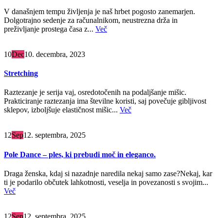
V današnjem tempu življenja je naš hrbet pogosto zanemarjen.
Dolgotrajno sedenje za računalnikom, neustrezna drža in
preživljanje prostega časa z...
Več
10
Dec
10. decembra, 2023
Stretching
Raztezanje je serija vaj, osredotočenih na podaljšanje mišic.
Prakticiranje raztezanja ima številne koristi, saj povečuje gibljivost
sklepov, izboljšuje elastičnost mišic...
Več
12
Sep
12. septembra, 2025
Pole Dance – ples, ki prebudi moč in eleganco.
Draga ženska, kdaj si nazadnje naredila nekaj samo zase?Nekaj, kar
ti je podarilo občutek lahkotnosti, veselja in povezanosti s svojim...
Več
12
Sep
12. septembra, 2025