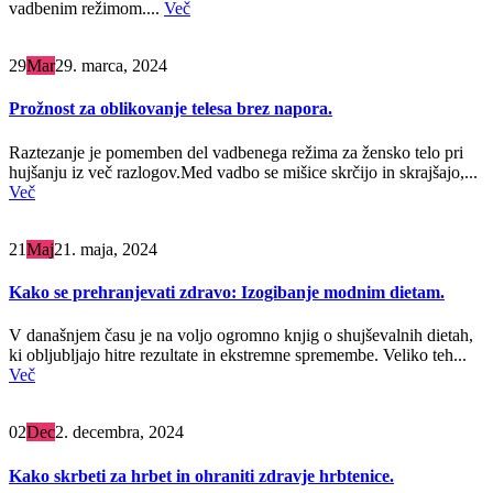
vadbenim režimom....
Več
29
Mar
29. marca, 2024
Prožnost za oblikovanje telesa brez napora.
Raztezanje je pomemben del vadbenega režima za žensko telo pri
hujšanju iz več razlogov.Med vadbo se mišice skrčijo in skrajšajo,...
Več
21
Maj
21. maja, 2024
Kako se prehranjevati zdravo: Izogibanje modnim dietam.
V današnjem času je na voljo ogromno knjig o shujševalnih dietah,
ki obljubljajo hitre rezultate in ekstremne spremembe. Veliko teh...
Več
02
Dec
2. decembra, 2024
Kako skrbeti za hrbet in ohraniti zdravje hrbtenice.