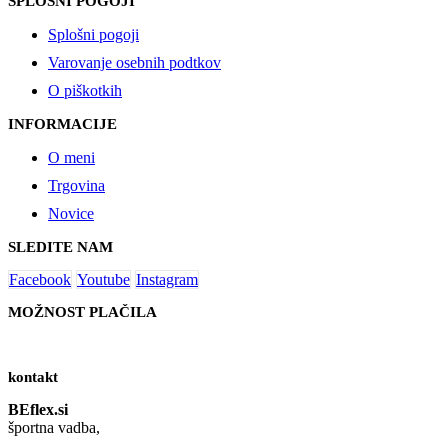
SPLOŠNI POGOJI
Splošni pogoji
Varovanje osebnih podtkov
O piškotkih
INFORMACIJE
O meni
Trgovina
Novice
SLEDITE NAM
Facebook
Youtube
Instagram
MOŽNOST PLAČILA
kontakt
BEflex.si
športna vadba,