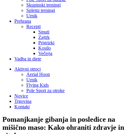
Skupinski treningi
Spletni treningi
Urnik
Prehrana
Recepti
Smuti
Zajtrk
Prigrizki
Kosilo
Večerja
Vadba in diete
Aktivni otroci
Aerial Hoop
Urnik
Flying Kids
Pole Sport za otroke
Novice
Trgovina
Kontakt
Pomanjkanje gibanja in posledice na
mišično maso: Kako ohraniti zdravje in