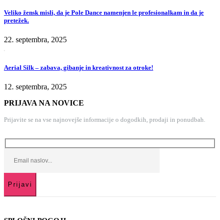
Veliko žensk misli, da je Pole Dance namenjen le profesionalkam in da je
pretežek.
22. septembra, 2025
Aerial Silk – zabava, gibanje in kreativnost za otroke!
12. septembra, 2025
PRIJAVA NA NOVICE
Prijavite se na vse najnovejše informacije o dogodkih, prodaji in ponudbah.