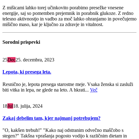
Z mišicami lahko torej učinkovito porabimo presežke vnesene
energije, saj so pomemben prejemnik in porabnik glukoze. Z redno
telesno aktivnostjo in vadbo za moč lahko ohranjamo in povečujemo
mišično maso, kar je ključno za zdravje in vitalnost.
Sorodni
prispevki
25
Dec
25. decembra, 2023
Lepota, ki presega leta.
Resnično je, lepota presega starostne meje. Vsaka ženska si zasluži
biti vitka in lepa, ne glede na leto. A hkrati...
Več
18
Jul
18. julija, 2024
Zakaj debelim tam, kjer najmanj potrebujem?
"O, kakšen trebuh!" "Kako naj odstranim odvečno maščobo s
stegen?" Takšna vprašanja pogosto vodijo k različnim dietam in