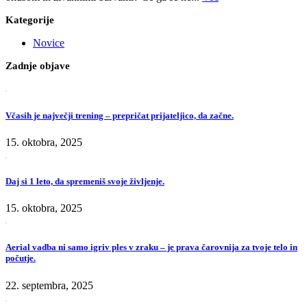
Kategorije
Novice
Zadnje objave
Včasih je največji trening – prepričat prijateljico, da začne.
15. oktobra, 2025
Daj si 1 leto, da spremeniš svoje življenje.
15. oktobra, 2025
Aerial vadba ni samo igriv ples v zraku – je prava čarovnija za tvoje telo in
počutje.
22. septembra, 2025