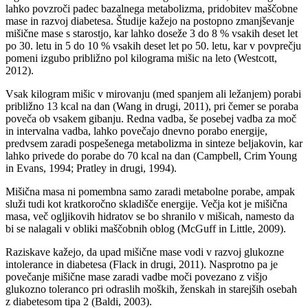
lahko povzroči padec bazalnega metabolizma, pridobitev maščobne
mase in razvoj diabetesa. Študije kažejo na postopno zmanjševanje
mišične mase s starostjo, kar lahko doseže 3 do 8 % vsakih deset let
po 30. letu in 5 do 10 % vsakih deset let po 50. letu, kar v povprečju
pomeni izgubo približno pol kilograma mišic na leto (Westcott,
2012).
Vsak kilogram mišic v mirovanju (med spanjem ali ležanjem) porabi
približno 13 kcal na dan (Wang in drugi, 2011), pri čemer se poraba
poveča ob vsakem gibanju. Redna vadba, še posebej vadba za moč
in intervalna vadba, lahko povečajo dnevno porabo energije,
predvsem zaradi pospešenega metabolizma in sinteze beljakovin, kar
lahko privede do porabe do 70 kcal na dan (Campbell, Crim Young
in Evans, 1994; Pratley in drugi, 1994).
Mišična masa ni pomembna samo zaradi metabolne porabe, ampak
služi tudi kot kratkoročno skladišče energije. Večja kot je mišična
masa, več ogljikovih hidratov se bo shranilo v mišicah, namesto da
bi se nalagali v obliki maščobnih oblog (McGuff in Little, 2009).
Raziskave kažejo, da upad mišične mase vodi v razvoj glukozne
intolerance in diabetesa (Flack in drugi, 2011). Nasprotno pa je
povečanje mišične mase zaradi vadbe moči povezano z višjo
glukozno toleranco pri odraslih moških, ženskah in starejših osebah
z diabetesom tipa 2 (Baldi, 2003).