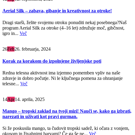
Aerial Silk – zabava, gibanje in kreativnost za otroke!
Dragi starši, želite svojemu otroku ponuditi nekaj posebnega?Naš
program Aerial Silk za otroke (4–16 let) združuje moč, gibčnost,
igro in...
Več
26
Feb
26. februarja, 2024
Korak za korakom do izpolnjene življenjske poti
Redna telesna aktivnost ima izjemno pomemben vpliv na naše
zdravje in dobro počutje. Ni le ključnega pomena za ohranjanje
telesne...
Več
14
Apr
14. aprila, 2025
Mango – tropski zaklad na tvoji mizi! Nauči se, kako ga izbrati,
narezati in uživati kot pravi gurman.
Si že poskusila mango, ta čudovit tropski sadež, ki očara z vonjem,
okusom in živahnimi barvami? Če ga še ne...
Več