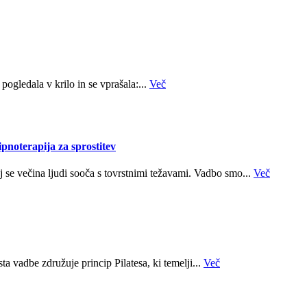
 pogledala v krilo in se vprašala:...
Več
pnoterapija za sprostitev
 se večina ljudi sooča s tovrstnimi težavami. Vadbo smo...
Več
sta vadbe združuje princip Pilatesa, ki temelji...
Več