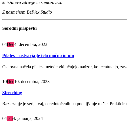
ki izžareva zdravje in samozavest.
Z nasmehom BeFlex Studio
Sorodni
prispevki
04
Dec
4. decembra, 2023
Pilates – ustvarjajte telo močno in um
Osnovna načela pilates metode vključujejo nadzor, koncentracijo, zaves
10
Dec
10. decembra, 2023
Stretching
Raztezanje je serija vaj, osredotočenih na podaljšanje mišic. Prakticiran
04
Jan
4. januarja, 2024