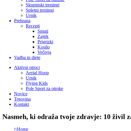
Skupinski treningi
Spletni treningi
Urnik
Prehrana
Recepti
Smuti
Zajtrk
Prigrizki
Kosilo
Večerja
Vadba in diete
Aktivni otroci
Aerial Hoop
Urnik
Flying Kids
Pole Sport za otroke
Novice
Trgovina
Kontakt
Nasmeh, ki odraža tvoje zdravje: 10 živil z
Home