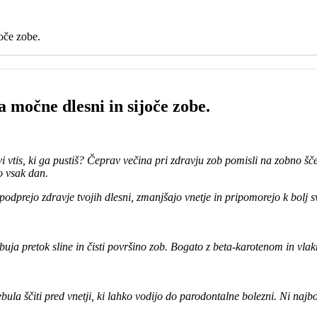
joče zobe.
a močne dlesni in sijoče zobe.
rvi vtis, ki ga pustiš? Čeprav večina pri zdravju zob pomisli na zobno š
o vsak dan.
podprejo zdravje tvojih dlesni, zmanjšajo vnetje in pripomorejo k bolj s
uja pretok sline in čisti površino zob. Bogato z beta-karotenom in vlak
ula ščiti pred vnetji, ki lahko vodijo do parodontalne bolezni. Ni najbo