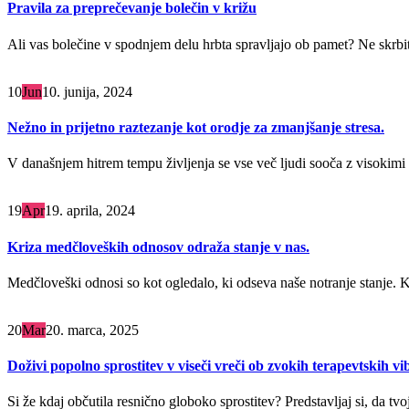
Pravila za preprečevanje bolečin v križu
Ali vas bolečine v spodnjem delu hrbta spravljajo ob pamet? Ne skrbite
10
Jun
10. junija, 2024
Nežno in prijetno raztezanje kot orodje za zmanjšanje stresa.
V današnjem hitrem tempu življenja se vse več ljudi sooča z visokimi n
19
Apr
19. aprila, 2024
Kriza medčloveških odnosov odraža stanje v nas.
Medčloveški odnosi so kot ogledalo, ki odseva naše notranje stanje. K
20
Mar
20. marca, 2025
Doživi popolno sprostitev v viseči vreči ob zvokih terapevtskih vib
Si že kdaj občutila resnično globoko sprostitev? Predstavljaj si, da tvo