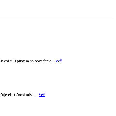
avni cilji pilatesa so povečanje...
Več
šuje elastičnost mišic...
Več