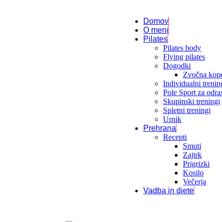
Domov
O meni
Pilates
Pilates body
Flying pilates
Dogodki
Zvočna kope
Individualni trenin
Pole Sport za odra
Skupinski treningi
Spletni treningi
Urnik
Prehrana
Recepti
Smuti
Zajtrk
Prigrizki
Kosilo
Večerja
Vadba in diete