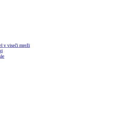
l v viseči mreži
gi
sle