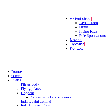
Aktivni otroci
Aerial Hoop
Urnik
Flying Kids
Pole Sport za otr
Novice
Trgovina
Kontakt
Domov
O meni
Pilates
Pilates body
Flying pilates
Dogodki
Zvočna kopel v viseči mreži
Individualni treningi
Pole Sport za odrasle