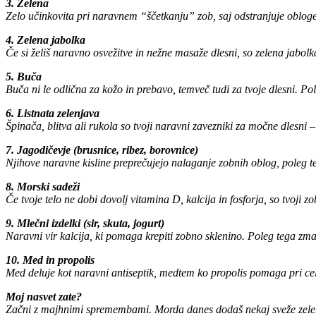
3. Zelena
Zelo učinkovita pri naravnem “ščetkanju” zob, saj odstranjuje obloge in
4. Zelena jabolka
Če si želiš naravno osvežitve in nežne masaže dlesni, so zelena jabol
5. Buča
Buča ni le odlična za kožo in prebavo, temveč tudi za tvoje dlesni. Pol
6. Listnata zelenjava
Špinača, blitva ali rukola so tvoji naravni zavezniki za močne dlesni – 
7. Jagodičevje (brusnice, ribez, borovnice)
Njihove naravne kisline preprečujejo nalaganje zobnih oblog, poleg t
8. Morski sadeži
Če tvoje telo ne dobi dovolj vitamina D, kalcija in fosforja, so tvoji z
9. Mlečni izdelki (sir, skuta, jogurt)
Naravni vir kalcija, ki pomaga krepiti zobno sklenino. Poleg tega zmanj
10. Med in propolis
Med deluje kot naravni antiseptik, medtem ko propolis pomaga pri celj
Moj nasvet zate?
Začni z majhnimi spremembami. Morda danes dodaš nekaj sveže zelene v