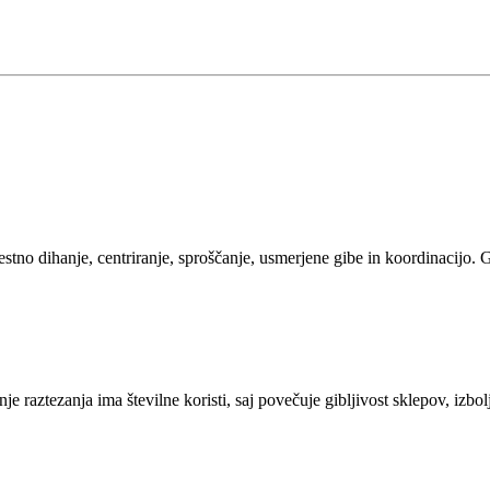
tno dihanje, centriranje, sproščanje, usmerjene gibe in koordinacijo. Gl
je raztezanja ima številne koristi, saj povečuje gibljivost sklepov, izbolj