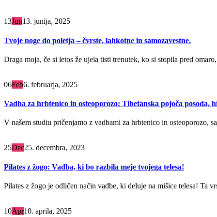
13
Jun
13. junija, 2025
Tvoje noge do poletja – čvrste, lahkotne in samozavestne.
Draga moja, če si letos že ujela tisti trenutek, ko si stopila pred omaro,
06
Feb
6. februarja, 2025
Vadba za hrbtenico in osteoporozo: Tibetanska pojoča posoda, hi
V našem studiu pričenjamo z vadbami za hrbtenico in osteoporozo, saj
25
Dec
25. decembra, 2023
Pilates z žogo: Vadba, ki bo razbila meje tvojega telesa!
Pilates z žogo je odličen način vadbe, ki deluje na mišice telesa! Ta vr
10
Apr
10. aprila, 2025