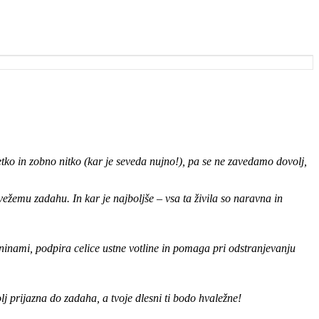
četko in zobno nitko (kar je seveda nujno!), pa se ne zavedamo dovolj,
vežemu zadahu. In kar je najboljše – vsa ta živila so naravna in
ninami, podpira celice ustne votline in pomaga pri odstranjevanju
lj prijazna do zadaha, a tvoje dlesni ti bodo hvaležne!