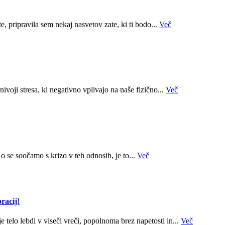
, pripravila sem nekaj nasvetov zate, ki ti bodo...
Več
ivoji stresa, ki negativno vplivajo na naše fizično...
Več
o se soočamo s krizo v teh odnosih, je to...
Več
racij!
je telo lebdi v viseči vreči, popolnoma brez napetosti in...
Več