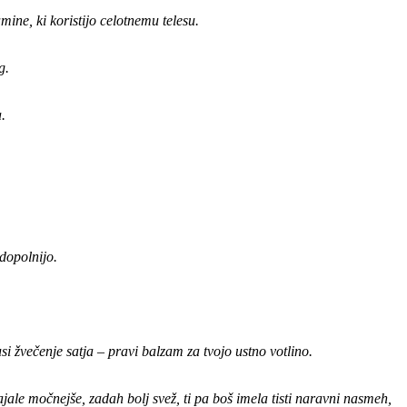
mine, ki koristijo celotnemu telesu.
g.
.
 dopolnijo.
i žvečenje satja – pravi balzam za tvojo ustno votlino.
ale močnejše, zadah bolj svež, ti pa boš imela tisti naravni nasmeh,