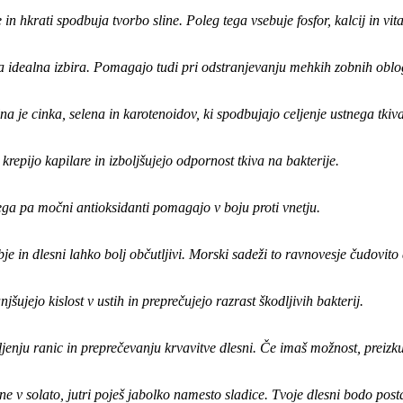
 hkrati spodbuja tvorbo sline. Poleg tega vsebuje fosfor, kalcij in vita
ka idealna izbira. Pomagajo tudi pri odstranjevanju mehkih zobnih oblo
na je cinka, selena in karotenoidov, ki spodbujajo celjenje ustnega tkiva
krepijo kapilare in izboljšujejo odpornost tkiva na bakterije.
ega pa močni antioksidanti pomagajo v boju proti vnetju.
obje in dlesni lahko bolj občutljivi. Morski sadeži to ravnovesje čudovito
šujejo kislost v ustih in preprečujejo razrast škodljivih bakterij.
enju ranic in preprečevanju krvavitve dlesni. Če imaš možnost, preizkus
 solato, jutri poješ jabolko namesto sladice. Tvoje dlesni bodo postaj