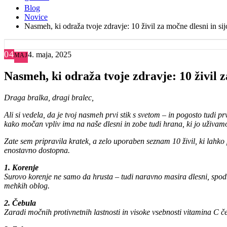
Blog
Novice
Nasmeh, ki odraža tvoje zdravje: 10 živil za močne dlesni in si
04
4. maja, 2025
MAJ
Nasmeh, ki odraža tvoje zdravje: 10 živil z
Draga bralka, dragi bralec,
Ali si vedela, da je tvoj nasmeh prvi stik s svetom – in pogosto tudi p
kako močan vpliv ima na naše dlesni in zobe tudi hrana, ki jo uživam
Zate sem pripravila kratek, a zelo uporaben seznam 10 živil, ki lahko 
enostavno dostopna.
1. Korenje
Surovo korenje ne samo da hrusta – tudi naravno masira dlesni, spodb
mehkih oblog.
2. Čebula
Zaradi močnih protivnetnih lastnosti in visoke vsebnosti vitamina C čeb